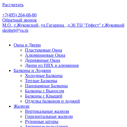
Рассчитать
+7(495) 204-68-80
Обратный звонок
М.О., г.Жуковский, ул.Гагарина , д.36 ТЦ "Гефест"
г.Жуковкий
skolnet@ya.ru
Окна и Двери
Пластиковые Окна
Алюминиевые Окна
Деревянные Окна
Двери из ПВХ и алюминия
Балконы и Лоджии
Холодные Балконы
Теплые Балконы
Панорамные Балконы
Балконы с Выносом
Балконы с Крышей
Отделка балконов и лоджий
Жалюзи
Вертикальные жалюзи
Горизонтальные жалюзи
Рулонные шторы
Защитные рольставни